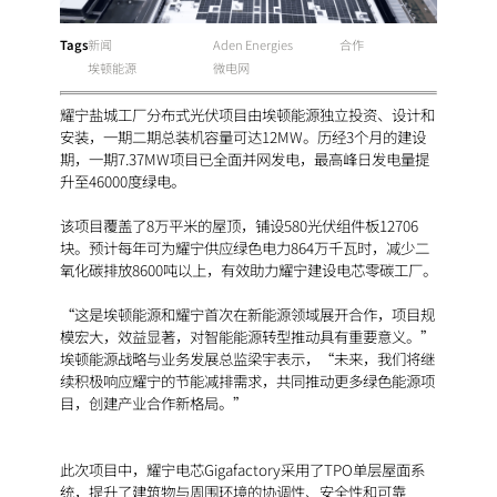
Tags
新闻
Aden Energies
合作
埃顿能源
微电网
耀宁盐城工厂分布式光伏项目由埃顿能源独立投资、设计和
安装，一期二期总装机容量可达12MW。历经3个月的建设
期，一期7.37MW项目已全面并网发电，最高峰日发电量提
升至46000度绿电。
该项目覆盖了8万平米的屋顶，铺设580光伏组件板12706
块。预计每年可为耀宁供应绿色电力864万千瓦时，减少二
氧化碳排放8600吨以上，有效助力耀宁建设电芯零碳工厂。
“这是埃顿能源和耀宁首次在新能源领域展开合作，项目规
模宏大，效益显著，对智能能源转型推动具有重要意义。”
埃顿能源战略与业务发展总监梁宇表示，“未来，我们将继
续积极响应耀宁的节能减排需求，共同推动更多绿色能源项
目，创建产业合作新格局。”
此次项目中，耀宁电芯Gigafactory采用了TPO单层屋面系
统，提升了建筑物与周围环境的协调性、安全性和可靠