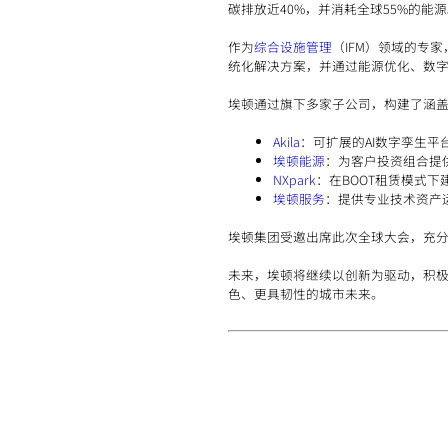
碳排放近40%，并消耗全球55%的
作为
综合设施管理
（IFM）领域的专
统化解决方案，并通过能源优化、数
埃顿通过旗下多家子公司，构建了涵
Akila
：可扩展的AI数字孪生
埃顿能源
：为客户投资组合提
NXpark
：在BOOT租赁模式
埃顿服务
：提供专业技术资产
埃顿集团受邀出席此次全球大会，充
未来，埃顿将继续以创新为驱动，积
色、更具韧性的城市未来。