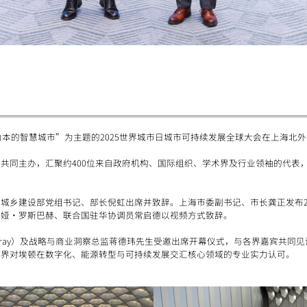
人为本的智慧城市”为主题的2025世界城市日城市可持续发展全球大会在上海北
共同主办，汇聚约400位来自政府机构、国际组织、学术界及行业领袖的代表
城乡建设部党组书记、部长倪虹出席并致辞。上海市委副书记、市长龚正发布2
迪娅·罗斯巴赫、联合国驻华协调员常启德以视频方式致辞。
Auvray）及战略与商业洞察总监蒋德玮先生受邀出席开幕仪式，与各界嘉宾共
业界对埃顿在数字化、能源转型与可持续发展交汇核心领域的专业实力认可。