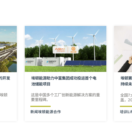
埃顿能源助力中富集团成功投运首个电
的开发
埃顿第
池储能项目
持续
这是中国多个工厂创新能源解决方案的重
由埃顿
全国7
要里程碑。
盖，2
新闻
埃顿能源
合作
培训
Li