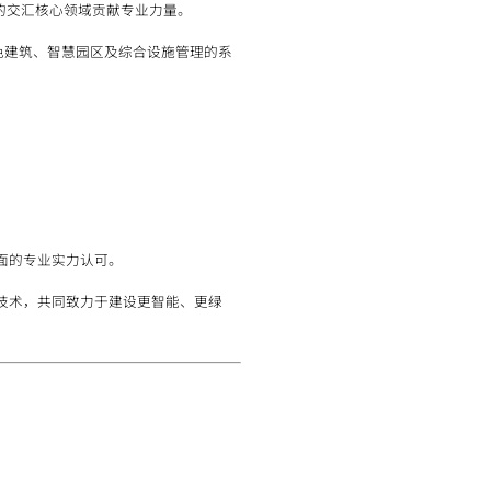
的交汇核心领域贡献专业力量。
绿色建筑、智慧园区及综合设施管理的系
面的专业实力认可。
技术，共同致力于建设更智能、更绿