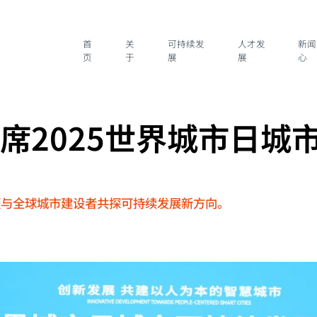
首
关
可持续发
人才发
新闻
页
于
展
展
心
席2025世界城市日城
会
顿与全球城市建设者共探可持续发展新方向。