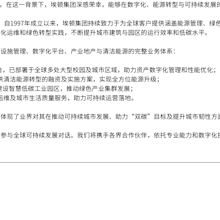
能源。在这一背景下，埃顿集团深感荣幸，能够在数字化、能源转型与可持续发展
家，自1997年成立以来，埃顿集团持续致力于为全球客户提供涵盖能源管理、
字化运维和绿色转型实践，不断提升城市建筑与园区的运行效率和低碳水平。
盖设施管理、数字化平台、产业地产与清洁能源的完整业务体系：
平台，已部署于全球多处大型校园及城市区域，助力资产数字化管理和性能优化；
供清洁能源转型的融资及实施方案，实现全方位能源升级；
下建设智慧低碳工业园区，推动绿色产业集群发展；
运维及城市生活质量服务，助力可持续运营落地。
分体现了业界对其在推动可持续城市发展、助力“双碳”目标及提升城市韧性方
极参与全球可持续发展对话。我们将携手各界合作伙伴，依托专业能力和数字化