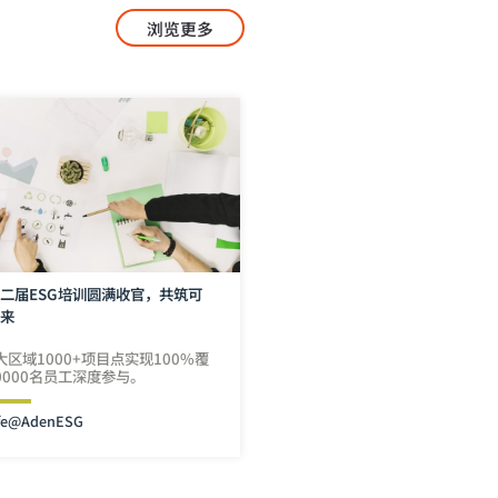
浏览更多
二届ESG培训圆满收官，共筑可
未来
大区域1000+项目点实现100%覆
0000名员工深度参与。
fe@Aden
ESG